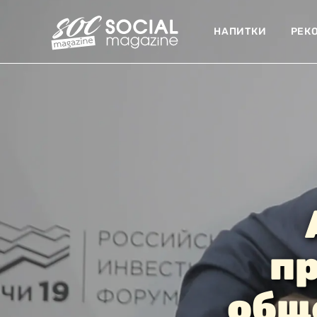
НАПИТКИ
РЕК
п
общ