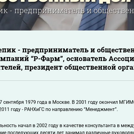
ик - предприниматель и обществе
епик - предприниматель и обществе
мпаний “Р-Фарм”, основатель Ассо
телей, президент общественной орга
7 сентября 1979 года в Москве. В 2001 году окончил МГ
 2011 году - РАНХиГС по направлению “Менеджмент”.
ьность начал в 2002 году в качестве консультанта в меж
ение последующих десяти лет занимал различные руководя