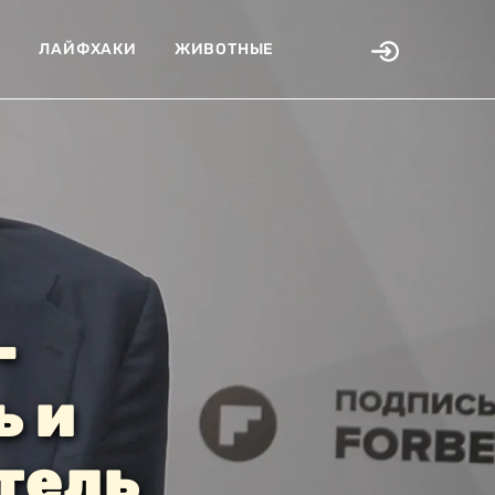
Я
ЛАЙФХАКИ
ЖИВОТНЫЕ
-
 и
тель