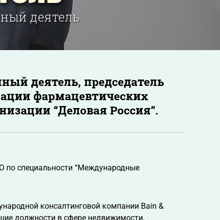
нный деятель
нный деятель, председатель
циации фармацевтических
низации “Деловая Россия”.
ИМО по специальности “Международные
дународной консалтинговой компании Bain &
щие должности в сфере недвижимости,