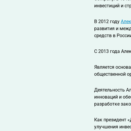
инвестиций и ст
В 2012 году
Алек
развития и меж
средств в Росси
С 2013 года Але
Является основ
общественной о
Деятельность Ал
инноваций и обе
разработке зако
Как президент «
улучшения инвес