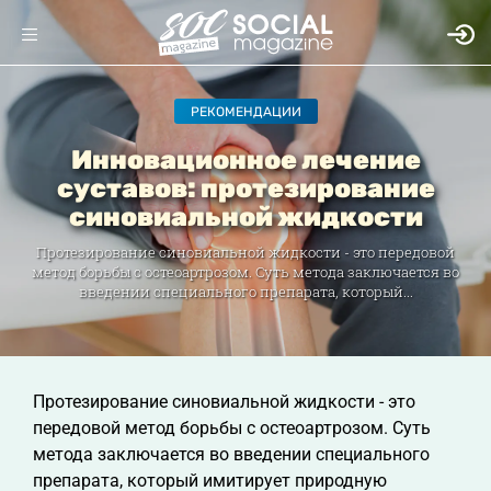
РЕКОМЕНДАЦИИ
Инновационное лечение
суставов: протезирование
синовиальной жидкости
Протезирование синовиальной жидкости - это передовой
метод борьбы с остеоартрозом. Суть метода заключается во
введении специального препарата, который...
Протезирование синовиальной жидкости - это
передовой метод борьбы с остеоартрозом. Суть
метода заключается во введении специального
препарата, который имитирует природную