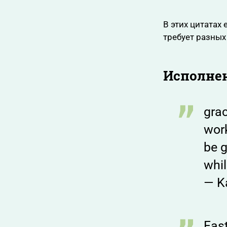
В этих цитатах
требует разных
Исполне
grac
work
be g
whil
— K
Fast