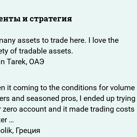
нты и стратегия
any assets to trade here. I love the
ety of tradable assets.
in Tarek, ОАЭ
 it coming to the conditions for volume
ers and seasoned pros, I ended up trying
r zero account and it made trading costs
ter …
olik, Греция