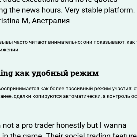
ng the news hours. Very stable platform.
ristina M, Австралия
зывы часто читают внимательно: они показывают, как
вижении.
ding как удобный режим
оспринимается как более пассивный режим участия: с
анее, сделки копируются автоматически, а контроль ос
 not a pro trader honestly but I wanna
 in the game. Their social trading feature