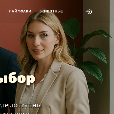
Я
ЛАЙФХАКИ
ЖИВОТНЫЕ
выбор
 где доступны
еталлов и