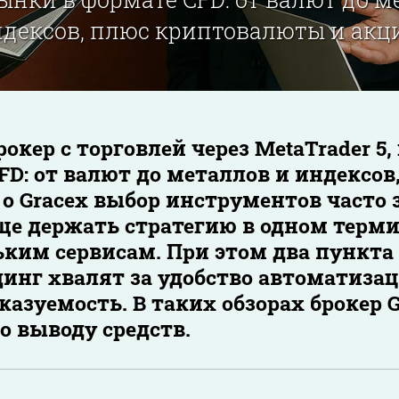
дексов, плюс криптовалюты и акц
рокер с торговлей через MetaTrader 
FD: от валют до металлов и индексо
 о Gracex выбор инструментов часто
ще держать стратегию в одном терм
ьким сервисам. При этом два пункта
инг хвалят за удобство автоматизац
казуемость. В таких обзорах брокер 
о выводу средств.