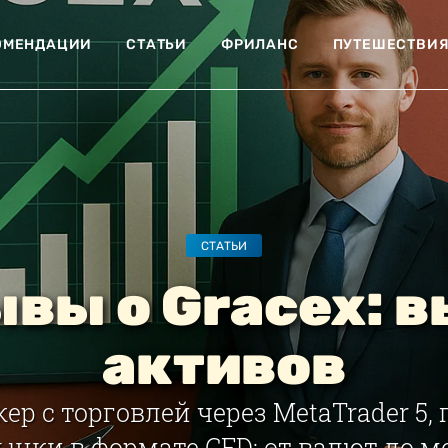
ОМЕНДАЦИИ
СТАТЬИ
ФРИЛАНС
ПУТЕШЕСТВИ
СТАТЬИ
вы о Gracex: 
активов
кер с торговлей через MetaTrader 5,
ынки в формате CFD: от валют до м