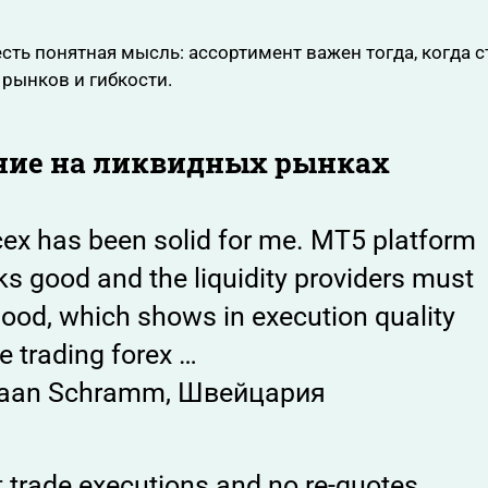
 есть понятная мысль: ассортимент важен тогда, когда с
 рынков и гибкости.
ние на ликвидных рынках
ex has been solid for me. MT5 platform
s good and the liquidity providers must
ood, which shows in execution quality
e trading forex …
aan Schramm, Швейцария
 trade executions and no re-quotes