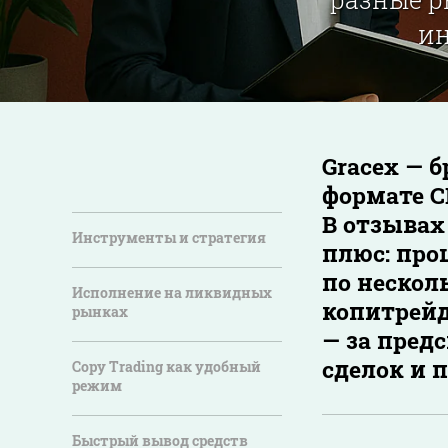
ин
Gracex — б
формате C
В отзывах
Инструменты и стратегия
плюс: про
по нескол
Исполнение на ликвидных
копитрейд
рынках
— за предс
сделок и п
Copy Trading как удобный
режим
Быстрый вывод средств