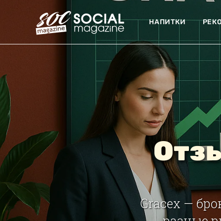
НАПИТКИ
РЕК
Отзы
Gracex — бро
разные р