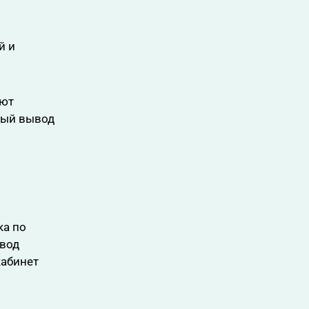
й и
ают
рый вывод
ка по
ывод
кабинет