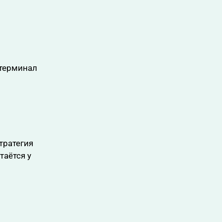
 терминал
тратегия
таётся у