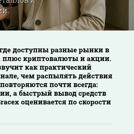
ии.
5, где доступны разные рынки в
в, плюс криптовалюты и акции.
 звучит как практический
инале, чем распылять действия
 повторяются почти всегда:
ии, а быстрый вывод средств
Gracex оценивается по скорости