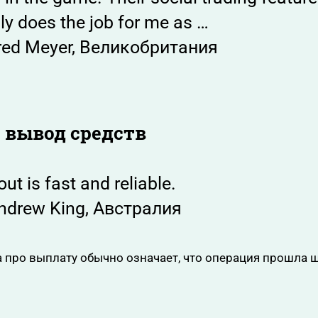
rlly does the job for me as …
red Meyer, Великобритания
 вывод средств
ut is fast and reliable.
ndrew King, Австралия
 про выплату обычно означает, что операция прошла 