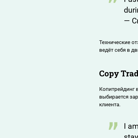
duri
— C
Технические от
ведёт себя в д
Copy Tra
Копитрейдинг в
выбирается зар
клиента.
I am
stay