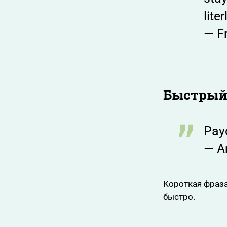
lite
— F
Быстрый
Payo
— A
Короткая фраза
быстро.