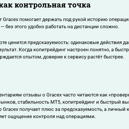
как контрольная точка
 Gracex помогает держать под рукой историю операци
 — без этого удобно работать на дистанции сложно.
оте ценится предсказуемость: одинаковые действия д
ультат. Когда копитрейдинг настроен понятно, а быст
рждается опытом, доверие к сервису растёт быстрее.
нтариям отзывы о Gracex часто читаются как «провер
рынков, стабильность MT5, копитрейдинг и быстрый в
р Gracex получает плюс за предсказуемость, а личный 
яет ощущение контроля над операциями.