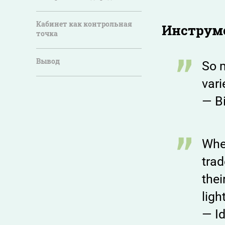
Кабинет как контрольная
Инструме
точка
Вывод
So m
vari
— B
When
trad
thei
ligh
— Id