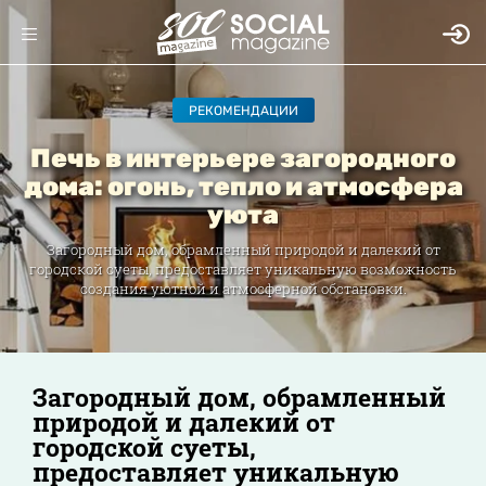
РЕКОМЕНДАЦИИ
Печь в интерьере загородного
дома: огонь, тепло и атмосфера
уюта
Загородный дом, обрамленный природой и далекий от
городской суеты, предоставляет уникальную возможность
создания уютной и атмосферной обстановки.
Загородный дом, обрамленный
природой и далекий от
городской суеты,
предоставляет уникальную