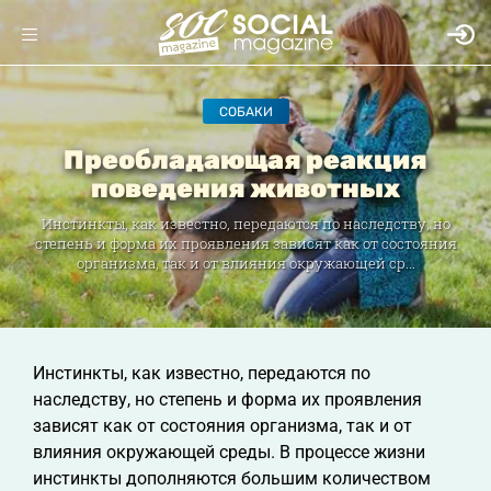
СОБАКИ
Преобладающая реакция
поведения животных
Инстинкты, как известно, передаются по наследству, но
степень и форма их проявления зависят как от состояния
организма, так и от влияния окружающей ср...
Инстинкты, как известно, передаются по
наследству, но степень и форма их проявления
зависят как от состояния организма, так и от
влияния окружающей среды. В процессе жизни
инстинкты дополняются большим количеством