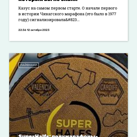
Казус на самом первом старте. О начале первого
в истории Чикагского марафона (это было в 1977
году) сигнализировала&#823...
22:36 12 октября 2023
ЛАЙФХАКИ
SuperHalfs: полумарафоны-