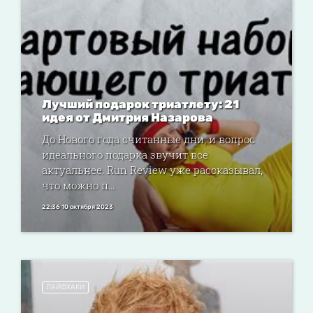
Лучший подарок триатлету: 21
идея от Дмитрия Назарова
До Нового года считанные дни, и вопрос
идеального подарка звучит все
актуальнее. Run Review уже рассказывал,
что можно п...
22:36 10 октября 2023
ЛАЙФХАКИ