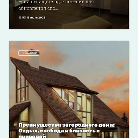
Если вы ищете вдохновение для
обновления сво...
19:53 15 июля 2023
ЛАЙФХАКИ
Преимущества загородного дома:
Отдых, свобода и близость с
природой