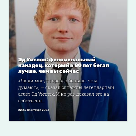
Эд Уитлок: феноменальный
канадец, который в 80 лет бегал
лучше, чем вы сейчас
«Люди могут гораздо больше, чем
думают», — сказал однажды легендарный
атлет Эд Уитлок. И не раз доказал это на
собственн...
22:36 10 октября 2023