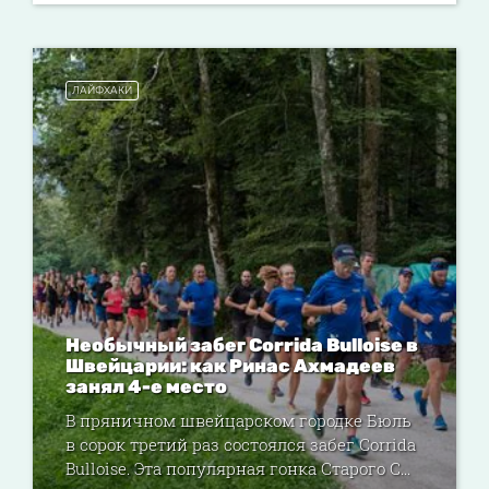
ЛАЙФХАКИ
Необычный забег Corrida Bulloise в
Швейцарии: как Ринас Ахмадеев
занял 4-е место
В пряничном швейцарском городке Бюль
в сорок третий раз состоялся забег Corrida
Bulloise. Эта популярная гонка Старого С...