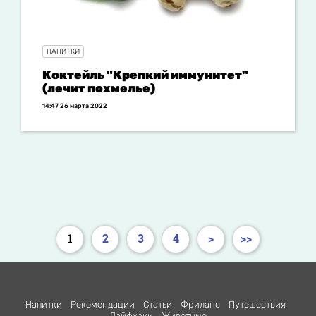
НАПИТКИ
Коктейль "Крепкий иммунитет"
(лечит похмелье)
14:47 26 марта 2022
1
2
3
4
>
>>
Напитки
Рекомендации
Статьи
Фриланс
Путешествия
Лайфхаки
Животные